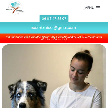
MENU
06 04 47 65 07
noemie.alidor@gmail.com
Pas de stage possible pour la période scolaire 2025/2026 (3e, lycéen.e et
étudiant OA inclus)