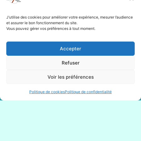
J’utilise des cookies pour améliorer votre expérience, mesurer l’audience
et assurer le bon fonctionnement du site.
Vous pouvez gérer vos préférences à tout moment.
Accepter
Refuser
Voir les préférences
Politique de cookies
Politique de confidentialité
MÉMOIRE DE FIN D'ÉTUDE : "
Etude des
dysfonctions ostéopathiques chez le
chat atteint de cystite idiopathique
chronique"