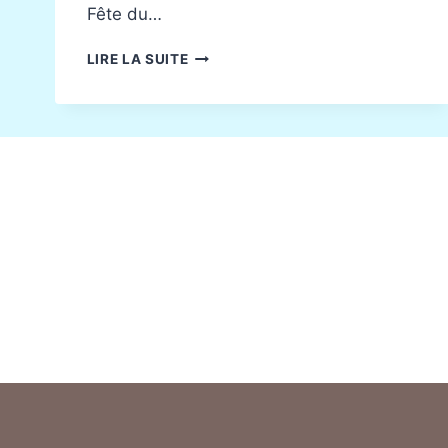
Fête du…
OSTÉOPATHE
LIRE LA SUITE
ANIMALIER
À
LYON
:
PRÉSENT
À
LA
FÊTE
DU
CHIEN
DE
GRIGNY
2025