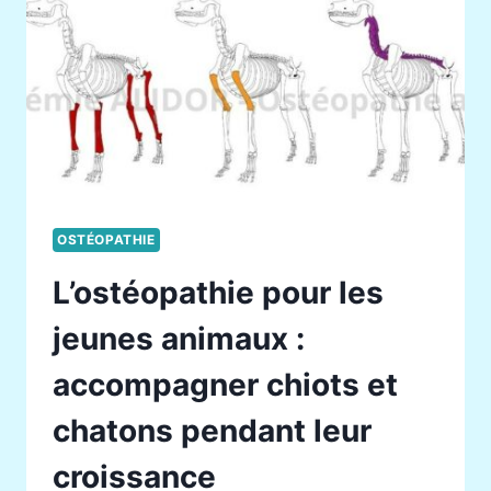
:
LE
RÔLE
DU
MANTEAU
CHEZ
LE
CHIEN
OSTÉOPATHIE
L’ostéopathie pour les
jeunes animaux :
accompagner chiots et
chatons pendant leur
croissance