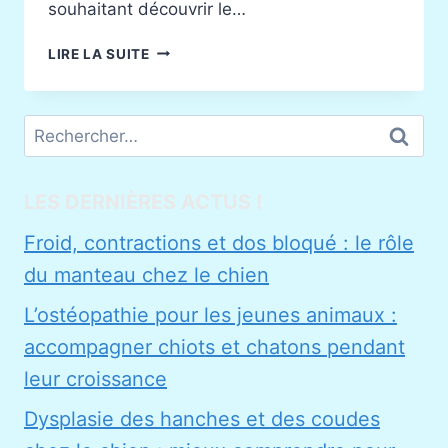
souhaitant découvrir le…
STAGES
LIRE LA SUITE
ET
DÉCOUVERTES
2025/2026
Rechercher :
EN
OSTÉOPATHIE
ANIMALE
À
LES DERNIÈRES ACTUS !
LYON
Froid, contractions et dos bloqué : le rôle
du manteau chez le chien
L’ostéopathie pour les jeunes animaux :
accompagner chiots et chatons pendant
leur croissance
Dysplasie des hanches et des coudes