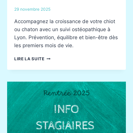
29 novembre 2025
Accompagnez la croissance de votre chiot
ou chaton avec un suivi ostéopathique à
Lyon. Prévention, équilibre et bien-être dès
les premiers mois de vie.
L’OSTÉOPATHIE
LIRE LA SUITE
POUR
LES
JEUNES
ANIMAUX
:
ACCOMPAGNER
CHIOTS
ET
CHATONS
PENDANT
LEUR
CROISSANCE